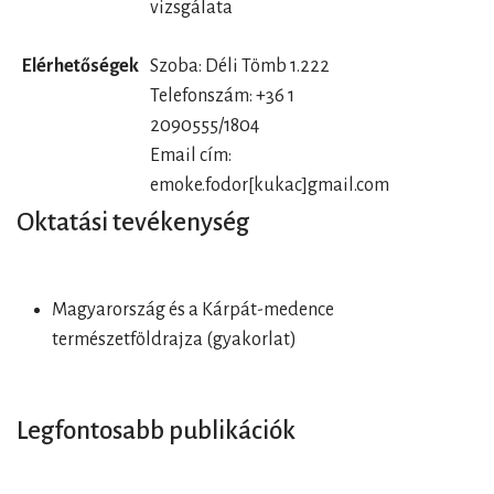
vizsgálata
Elérhetőségek
Szoba: Déli Tömb 1.222
Telefonszám: +36 1
2090555/1804
Email cím:
emoke.fodor[kukac]gmail.com
Oktatási tevékenység
Magyarország és a Kárpát-medence
természetföldrajza (gyakorlat)
Legfontosabb publikációk