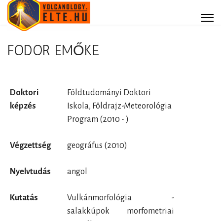
Hallgatóknak
FODOR EMŐKE
Média
Vulkáni aktivitás
Doktori
Földtudományi Doktori
képzés
Iskola, Földrajz-Meteorológia
Program (2010 - )
Keresés...
Végzettség
geográfus (2010)
Nyelvtudás
angol
Kutatás
Vulkánmorfológia -
salakkúpok morfometriai