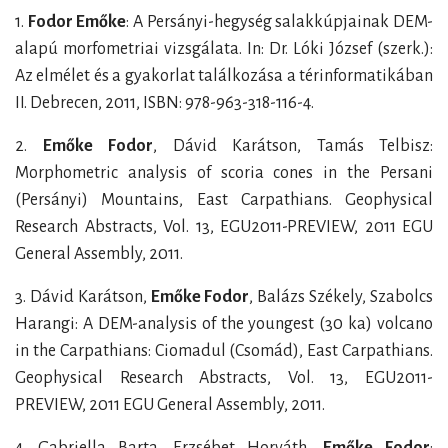
1.
Fodor Emőke
: A Persányi-hegység salakkúpjainak DEM-
alapú morfometriai vizsgálata. In: Dr. Lóki József (szerk.):
Az elmélet és a gyakorlat találkozása a térinformatikában
II. Debrecen, 2011, ISBN: 978-963-318-116-4.
2.
Emőke Fodor
, Dávid Karátson, Tamás Telbisz:
Morphometric analysis of scoria cones in the Persani
(Persányi) Mountains, East Carpathians. Geophysical
Research Abstracts, Vol. 13, EGU2011-PREVIEW, 2011 EGU
General Assembly, 2011.
3. Dávid Karátson,
Emőke Fodor
, Balázs Székely, Szabolcs
Harangi: A DEM-analysis of the youngest (30 ka) volcano
in the Carpathians: Ciomadul (Csomád), East Carpathians.
Geophysical Research Abstracts, Vol. 13, EGU2011-
PREVIEW, 2011 EGU General Assembly, 2011.