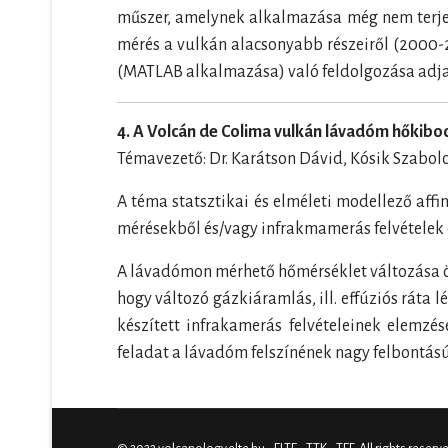
műszer, amelynek alkalmazása még nem terjedt 
mérés a vulkán alacsonyabb részeiről (2000-
(MATLAB alkalmazása) való feldolgozása adja
4. A Volcán de Colima vulkán lávadóm hőkibo
Témavezető: Dr. Karátson Dávid, Kósik Szabolc
A téma statsztikai és elméleti modellező affi
mérésekből és/vagy infrakmamerás felvételek e
A lávadómon mérhető hőmérséklet változása össz
hogy változó gázkiáramlás, ill. effúziós ráta
készített infrakamerás felvételeinek elemzé
feladat a lávadóm felszínének nagy felbontású