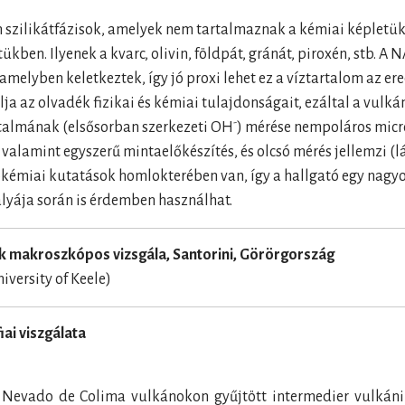
 szilikátfázisok, amelyek nem tartalmaznak a kémiai képletü
ben. Ilyenek a kvarc, olivin, földpát, gránát, piroxén, stb. A 
melyben keletkeztek, így jó proxi lehet ez a víztartalom az e
 az olvadék fizikai és kémiai tulajdonságait, ezáltal a vulká
-
tartalmának (elsősorban szerkezeti OH
) mérése nempoláros micr
valamint egyszerű mintaelőkészítés, és olcsó mérés jellemzi (lásd 
kémiai kutatások homlokterében van, így a hallgató egy nagyo
ályája során is érdemben használhat.
ek makroszkópos vizsgála, Santorini, Görörgország
iversity of Keele)
ai viszgálata
a Nevado de Colima vulkánokon gyűjtött intermedier vulkán