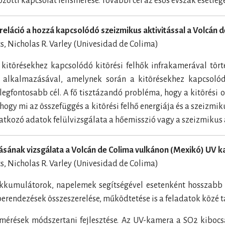
zötti kapcsolat felismerése. További cél az esős évszak esetl
rreláció a hozzá kapcsolódó szeizmikus aktivitással a Volcán 
s, Nicholas R. Varley (Univesidad de Colima)
 kitörésekhez kapcsolódó kitörési felhők infrakamerával tör
 alkalmazásával, amelynek során a kitörésekhez kapcsolód
legfontosabb cél. A fő tisztázandó probléma, hogy a kitörési
 hogy mi az összefüggés a kitörési felhő energiája és a szeizmi
tkozó adatok felülvizsgálata a hőemisszió vagy a szeizmikus 
zásának vizsgálata a Volcán de Colima vulkánon (Mexikó) UV 
s, Nicholas R. Varley (Univesidad de Colima)
l akkumulátorok, napelemek segítségével esetenként hosszabb
berendezések összeszerelése, működtetése is a feladatok közé t
mérések módszertani fejlesztése. Az UV-kamera a SO2 kibocs