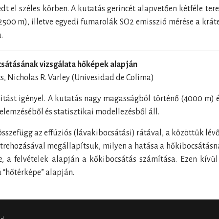
el széles körben. A kutatás gerincét alapvetően kétféle tere
2500 m), illetve egyedi fumarolák SO2 emisszió mérése a krát
.
csátásának vizsgálata hőképek alapján
s, Nicholas R. Varley (Univesidad de Colima)
nitást igényel. A kutatás nagy magasságból történő (4000 m) é
lemzéséből és statisztikai modellezésből áll.
efügg az effúziós (lávakibocsátási) rátával, a közöttük lévő k
 létrehozásával megállapítsuk, milyen a hatása a hőkibocsátá
se, a felvételek alapján a kőkibocsátás számítása. Ezen kív
 “hőtérképe” alapján.