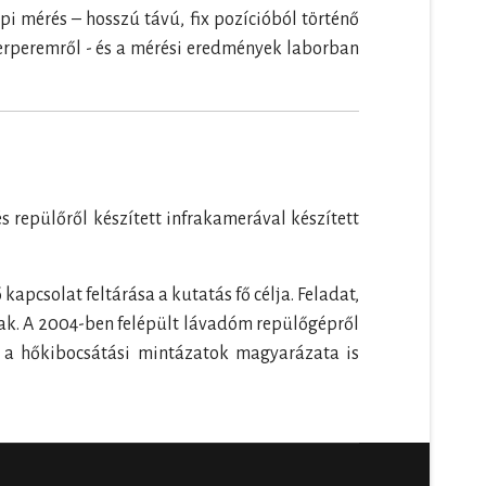
pi mérés – hosszú távú, fix pozícióból történő
erperemről - és a mérési eredmények laborban
s repülőről készített infrakamerával készített
apcsolat feltárása a kutatás fő célja. Feladat,
snak. A 2004-ben felépült lávadóm repülőgépről
ül a hőkibocsátási mintázatok magyarázata is