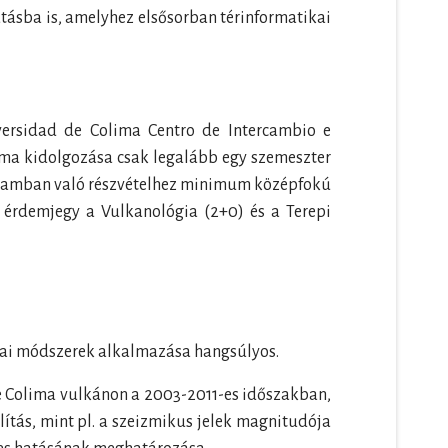
tásba is, amelyhez elsősorban térinformatikai
versidad de Colima Centro de Intercambio e
éma kidolgozása csak legalább egy szemeszter
ogramban való részvételhez minimum középfokú
4) érdemjegy a Vulkanológia (2+0) és a Terepi
ikai módszerek alkalmazása hangsúlyos.
e Colima vulkánon a 2003-2011-es időszakban,
lítás, mint pl. a szeizmikus jelek magnitudója