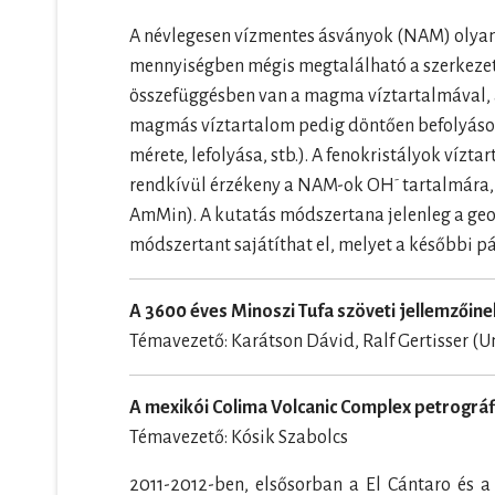
A névlegesen vízmentes ásványok (NAM) olyan
mennyiségben mégis megtalálható a szerkezetük
összefüggésben van a magma víztartalmával, a
magmás víztartalom pedig döntően befolyásolja
mérete, lefolyása, stb.). A fenokristályok víz
-
rendkívül érzékeny a NAM-ok OH
tartalmára, 
AmMin). A kutatás módszertana jelenleg a geo
módszertant sajátíthat el, melyet a későbbi p
A 3600 éves Minoszi Tufa szöveti jellemzőin
Témavezető: Karátson Dávid, Ralf Gertisser (Un
A mexikói Colima Volcanic Complex petrográfi
Témavezető: Kósik Szabolcs
2011-2012-ben, elsősorban a El Cántaro és 