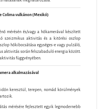
eges hatásának meghatározása.
de Colima vulkánon (Mexikó)
ténő mérésén és/vagy a hőkamerával készített
ó szeizmikus aktivitás és a kitörési oszlop
 oszlop hőkibocsátása egységes-e vagy pulzáló,
kus aktivitás során felszabaduló energia között.
aktivitás függvényében.
kamera alkalmazásával
 időn keresztül, terepen, nomád körülmények
artozik.
átás mérésére fejlesztett egyik legmodernebb