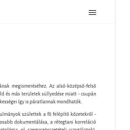
ának megismeréséhez. Az alsó-középső-felső
d és más területek süllyedése miatt - csupán
ekességei így is páratlannak mondhatók.
ulmányok születtek a fő felépítő kőzetekről -
aposabb dokumentálása, a rétegtani korreláció