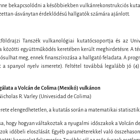
lenne bekapcsolódni a későbbiekben vulkánrekonstrukciós kuta
zettan-ásványtan érdeklődésű hallgatók számára ajánlott.
földrajzi Tanszék vulkanológiai kutatócsoportja és az Uni
ja közötti együttműködés keretében került meghirdetésre. A t
lósulhat meg, ennek finanszírozása a hallgató feladata. A pr
nt a spanyol nyelv ismerete). Feltétel továbbá legalább jó (
gálata a Volcán de Colima (Mexikó) vulkánon
icholas R. Varley (Univesidad de Colima)
ete elengedhetetlen, a kutatás során a matematikai statiszt
ása, hogy hogyan váltakoztak a nyugalmi időszakok a Volcán d
 azok időbeli eloszlását. Egyéb paraméterekkel való összehason