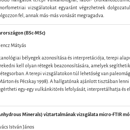
dő hallgatók terepi vulkanológiai, labor- (vulkanoszediment
morfometriai vizsgálatokat egyaránt végezhetnek dolgozatuk 
 dolgozzon fel, annak más-más vonását megragadva.
yarországon (BSc-MSc)
Hencz Mátyás
anológiai bélyegek azonosítása és interpretációja, terepi alapú
ekedni kell olyan rétegek beazonosítására, amelyek segíthetik a
étegsorban. A terepi vizsgálatokon túl lehetőség van paleomág
 Márton és Pécskay 1998). A hallgatónak ajánlott tisztában len
gértheti egy-egy vulkánkitörés lefolyását, interpretálhatja és
nhydrous Minerals) víztartalmának vizsgálata micro-FTIR m
vács István János