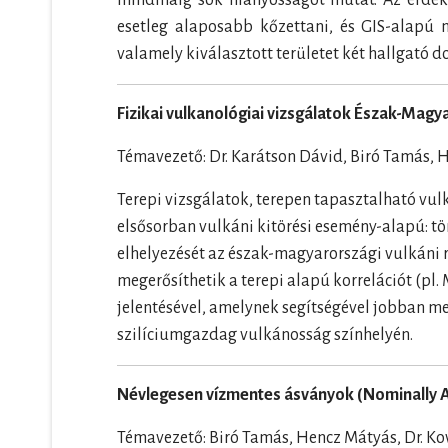
mindmáig sok hiányosságot mutat. Az érdeklő
esetleg alaposabb kőzettani, és GIS-alapú 
valamely kiválasztott területet két hallgató
Fizikai vulkanológiai vizsgálatok Észak-Mag
Témavezető: Dr. Karátson Dávid, Biró Tamás, 
Terepi vizsgálatok, terepen tapasztalható vulk
elsősorban vulkáni kitörési esemény-alapú: tör
elhelyezését az észak-magyarországi vulkáni r
megerősíthetik a terepi alapú korrelációt (pl.
jelentésével, amelynek segítségével jobban me
szilíciumgazdag vulkánosság színhelyén.
Névlegesen vízmentes ásványok (Nominally A
Témavezető: Biró Tamás, Hencz Mátyás, Dr. Ko