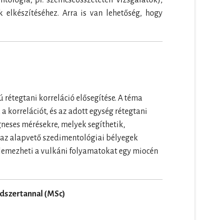
ológia, pl. szemcseösszetételi vizsgálatok),
elkészítéséhez. Arra is van lehetőség, hogy
 rétegtani korreláció elősegítése. A téma
 korrelációt, és az adott egység rétegtani
neses mérésekre, melyek segíthetik,
ni az alapvető szedimentológiai bélyegek
 elemezheti a vulkáni folyamatokat egy miocén
ódszertannal (MSc)