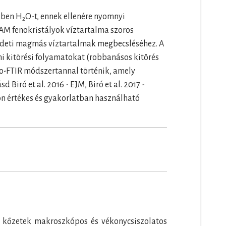
kben H
O-t, ennek ellenére nyomnyi
2
NAM fenokristályok víztartalma szoros
redeti magmás víztartalmak megbecsléséhez. A
ni kitörési folyamatokat (robbanásos kitörés
o-FTIR módszertannal történik, amely
Biró et al. 2016 - EJM, Biró et al. 2017 -
n értékes és gyakorlatban használható
i kőzetek makroszkópos és vékonycsiszolatos