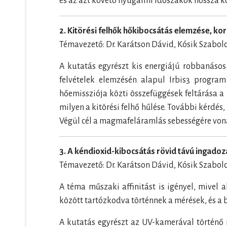
és az azt követő nyugalmi időszakok hossza kö
2. Kitörési felhők hőkibocsátás elemzése, ko
Témavezető: Dr. Karátson Dávid, Kósik Szabolc
A kutatás egyrészt kis energiájú robbanásos
felvételek elemzésén alapul Irbis3 program
hőemissziója közti összefüggések feltárása a 
milyen a kitörési felhő hűlése. További kérdés,
Végül cél a magmafeláramlás sebességére vona
3. A kéndioxid-kibocsátás rövid távú ingado
Témavezető: Dr. Karátson Dávid, Kósik Szabolc
A téma műszaki affinitást is igényel, mive
között tartózkodva történnek a mérések, és a 
A kutatás egyrészt az UV-kamerával történő 