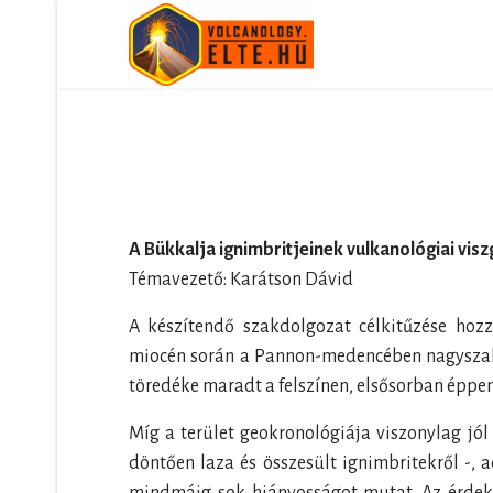
Bemutatkozás
Kutatás
Hallgatóknak
Média
A Bükkalja ignimbritjeinek vulkanológiai visz
Témavezető: Karátson Dávid
Vulkáni aktivitás
A készítendő szakdolgozat célkitűzése hoz
miocén során a Pannon-medencében nagyszabás
töredéke maradt a felszínen, elsősorban éppen
Míg a terület geokronológiája viszonylag jól
döntően laza és összesült ignimbritekről -, 