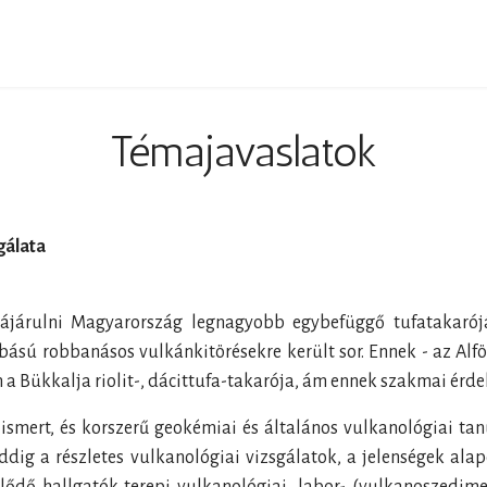
Keresés...
Témajavaslatok
gálata
zájárulni Magyarország legnagyobb egybefüggő tufatakarój
ú robbanásos vulkánkitörésekre került sor. Ennek - az Alföl
 a Bükkalja riolit-, dácittufa-takarója, ám ennek szakmai érd
 ismert, és korszerű geokémiai és általános vulkanológiai tan
addig a részletes vulkanológiai vizsgálatok, a jelenségek al