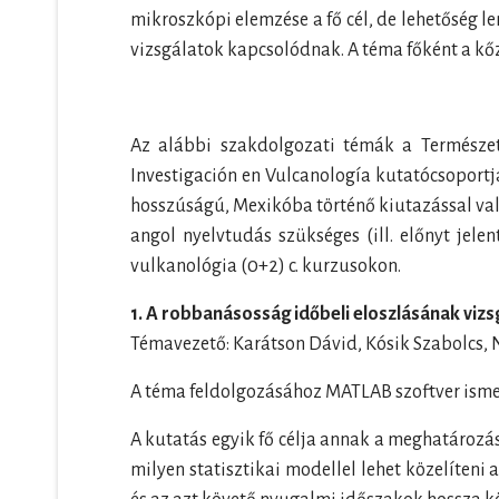
mikroszkópi elemzése a fő cél, de lehetőség 
vizsgálatok kapcsolódnak. A téma főként a kő
Az alábbi szakdolgozati témák a Természet
Investigación en Vulcanología kutatócsoport
hosszúságú, Mexikóba történő kiutazással va
angol nyelvtudás szükséges (ill. előnyt jele
vulkanológia (0+2) c. kurzusokon.
1. A robbanásosság időbeli eloszlásának vizs
Témavezető: Karátson Dávid, Kósik Szabolcs, N
A téma feldolgozásához MATLAB szoftver ismer
A kutatás egyik fő célja annak a meghatároz
milyen statisztikai modellel lehet közelíteni